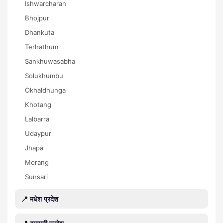
Ishwarcharan
Bhojpur
Dhankuta
Terhathum
Sankhuwasabha
Solukhumbu
Okhaldhunga
Khotang
Lalbarra
Udaypur
Jhapa
Morang
Sunsari
📍 मधेश प्रदेश