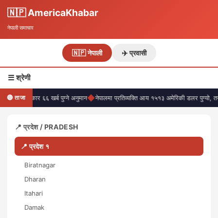
🇳🇵 AmericaKhabar
नेपाली समाचार
🇳🇵 नेपाली
✈️ प्रवासी
☰ श्रेणी
◆
🔴 ताजा
्रको आकार ६६ खर्ब पुग्ने अनुमान
नेपालमा प्रतिव्यक्ति आय १५१३ अमेरिकी डलर पुग्यो, तर डलर
📍 प्रदेश / PRADESH
📍 प्रदेश १
Biratnagar
Dharan
Itahari
Damak