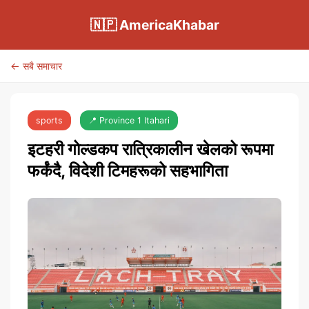
🇳🇵 AmericaKhabar
← सबै समाचार
sports
📍 Province 1 Itahari
इटहरी गोल्डकप रात्रिकालीन खेलको रूपमा
फर्कंदै, विदेशी टिमहरूको सहभागिता