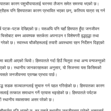
मपातका कारण पशुचौपायालाई चरनमा लैजान समेत समस्या भएको छ।
ात्रीहरू पनि हिमपातका कारण प्रभावित भएका छन्, कतिपय यात्रा रद्द गर्न
स वर्ष पटक-पटक देखिएको छ। यसअघि पनि यहाँ हिमपात हुँदा जनजीवन
चिसोबाट बच्न आवश्यक सतर्कता अपनाउन र विशेषगरी वृद्धवृद्धा तथा
गरेको छ। स्वास्थ्य चौकीहरूलाई तयारी अवस्थामा रहन निर्देशन दिइएको
ममा बदली आएको थियो। हिमपातले गर्दा हिउँ चितुवा तथा अन्य वन्यजन्तुको
रिएको छ। स्थानीय जानकारहरूका अनुसार, यो सिजनमा यस किसिमको
यसले जनजीवनमा प्रत्यक्ष प्रभाव पार्छ।
ुद्ध सडक सञ्चालनलाई सुचारु गर्न पहल गरिरहेको छ। हिमपातका कारण
 जसलाई तत्काल समाधान गर्ने प्रयास भइरहेको छ। हिमपातले पर्यटक
 स्थानीय व्यवसायमा असर परेको छ।
िक सौन्दर्यमा वृद्धि भएको छ, तर यसले स्थानीय जनजीवनमा पारेको असरलाई