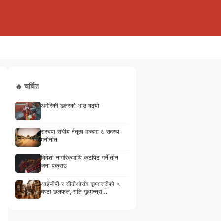
🔥 चर्चित
अमेरिकी डलरको भाउ बढ्यो
रास्वपा संघीय नेतृत्व मञ्चमा ६ सदस्य
मनोनीत
विदेशी नागरिकमाथि कुटपिट गर्ने तीन
जना पक्राउ
आईजीपी र सीडीओसँग गृहमन्त्रीको ५
घण्टा छलफल, राति गृहमन्त्रा…