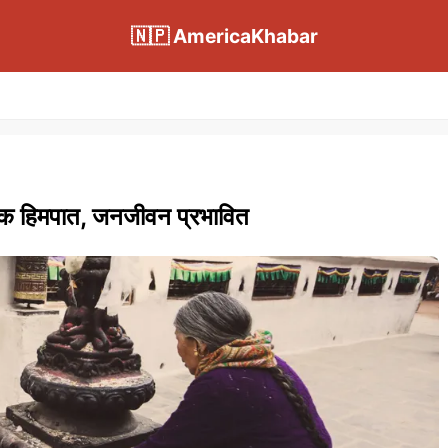
🇳🇵 AmericaKhabar
पटक हिमपात, जनजीवन प्रभावित