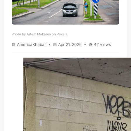
Photo by
Artem Makarov
on
Pexels
📰 AmericaKhabar • 📅 Apr 21, 2026 • 👁 47 views