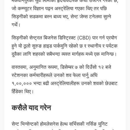
मकवानपुरका युवा लामाको हृदयविदारक कथा उजागर गरेको छ,
जो कम्प्युटर विज्ञान पढ्न अस्ट्रेलिया गएका थिए तर पछि
सिड्नीको सडकमा बस्न बाध्य भए, सेन्ट जेम्स टनेलमा सुत्ने
गर्थे।
सिड्नीको सेन्ट्रल बिजनेस डिस्ट्रिक्ट (CBD) पार गर्न प्रयोग
हुने यो ठूलो सुरुङ हाइड पार्कमुनि रहेको छ र स्थानीय र पर्यटक
दुवैका लागि शहरको सबैभन्दा व्यस्त मार्गहरू मध्ये एक मानिन्छ।
वास्तवमा, अनुमानित रूपमा, डिसेम्बर ७ को दिउँसो १२ बजे
स्टेशनका कर्मचारीहरूले उनको शव फेला पार्नु अघि
१,००,००० भन्दा बढी अस्ट्रेलियालीहरू उनको शवको छेउबाट
हिँडेका थिए।
कसैले याद गरेन
सेन्ट भिन्सेन्टको होमलेसनेस हेल्थ सर्भिसकी नर्सिङ युनिट