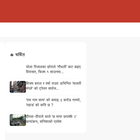
🔥 चर्चित
भोला रिजालका छोराले ‘गौंथली’ बाट बढाए
विरासत, फिल्म १ साउनमा…
विजय बराल र वर्षा राउत अभिनित ‘मालती
मंगले’ को ट्रेलर सार्वज…
‘राम नाम सत्य’ को कमाइ ३ करोड नाघ्यो,
‘पहाड’ को कति छ ?
दीपक-दीपाले थाले ‘छ माया छपक्कै २’
छायांकन, सनिशाको प्रवेश