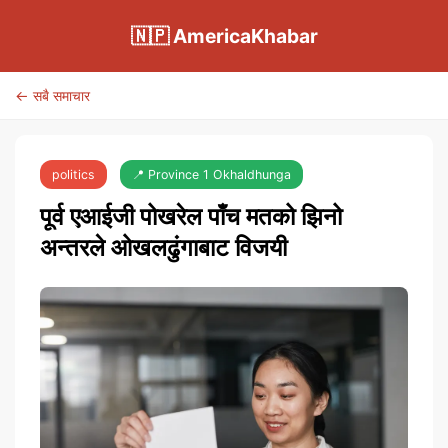
🇳🇵 AmericaKhabar
← सबै समाचार
politics
📍 Province 1 Okhaldhunga
पूर्व एआईजी पोखरेल पाँच मतको झिनो
अन्तरले ओखलढुंगाबाट विजयी