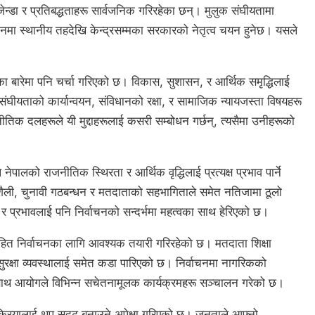
न्डा र प्रतिबद्धताहरू सार्वजनिक गरिरहेका छन्। मुलुक संघीयतामा
नमा स्थानीय तहदेखि केन्द्रसम्मका सरकारको नेतृत्व चयन हुनेछ। यसले
।
रूका बारेमा पनि चर्चा गरिएको छ। विकास, सुशासन, र आर्थिक समृद्धिलाई
ंघीयताको कार्यान्वयन, संविधानको रक्षा, र सामाजिक न्यायजस्ता विषयहरू
नीतिक दलहरूले यी मुद्दाहरूलाई कसरी सम्बोधन गर्छन्, त्यसैमा उनीहरूको
नेपालको राजनीतिक स्थिरता र आर्थिक वृद्धिलाई प्रत्यक्ष प्रभाव पार्ने
ली, चुनावी गठबन्धन र मतदाताको सहभागिताले समेत नतिजामा ठूलो
 र प्रभावलाई पनि निर्वाचनको सन्दर्भमा महत्वका साथ हेरिएको छ।
लीरहित निर्वाचनका लागि आवश्यक तयारी गरिरहेको छ। मतदाता शिक्षा
ुरक्षा व्यवस्थालाई समेत कडा पारिएको छ। निर्वाचनमा नागरिकको
 साथ आयोगले विभिन्न सचेतनामूलक कार्यक्रमहरू सञ्चालन गरेको छ।
क्रियालाई थप सुदृढ बनाउने अपेक्षा गरिएको छ। जनताले आफ्नो