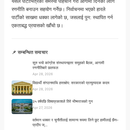
यसले पार्टीभित्रको समस्या पहिचान गरी आगामी दिनका लागि
रणनीति बनाउन सहयोग गर्नेछ। निर्वाचनमा भएको हारले
पार्टीको साखमा धक्का लागेको छ, जसलाई पुन: स्थापित गर्न
एकताबद्ध प्रयासको खाँचो छ।
📌 सम्बन्धित समाचार
सुरु भयो कांग्रेस संस्थापनइतर समूहको बैठक, आगामी
रणनीतिबारे छलफल
Apr 28, 2026
विद्यार्थी संगठनमाथि हस्तक्षेप: सरकारको प्रत्युत्पादक कदम
Apr 28, 2026
३५ वर्षपछि विश्वप्रकाशले तिरे भीष्मराजको गुन
Apr 27, 2026
वर्तमान धक्का र चुनौतीलाई सामान्य रूपमा लिने छुट हामीलाई छैन–
प्रदीप ज्…