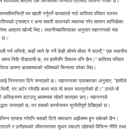
 थापाथली क्षेत्रमा एक किसिमको मानवीय त्रासदी सिर्जना गरेको छ।
यसीमाभित्रै घर खाली गर्नुपर्ने बाध्यताले गर्दा कतिपय परिवार रातभर
कतिपयले ट्याक्टर र अन्य सवारी साधनको व्यवस्था गरेर सामान सारिरहेका
ोमा आश्रय खोज्दै थिए। स्थानीयबासिन्दाका अनुसार महानगरको यस
ो छ।
 गर्न भनियो, कहाँ जाने के गर्ने केही सोच्ने मौका नै पाएनौं,” एक स्थानीय
 यो समय निकै पीडादायी छ, तर हामीसँग विकल्प पनि छैन।” कतिपय परिवार
तिपय आफ्ना बालबच्चाको भविष्यको चिन्तामा परेका थिए।
लाई निरन्तरता दिने जनाएको छ। महानगरका प्रवक्ताका अनुसार, “हामीले
ियौं, तर अटेर गरेपछि बाध्य भएर यो कदम चाल्नुपरेको हो।” उनले यो
ारको अतिक्रमण हटाउनु आवश्यक रहेको बताएका छन्। महानगरले
बद्धता जनाएको छ, तर यसको कार्यान्वयन चुनौतीपूर्ण देखिएको छ।
 विभिन्न प्रयास गरेपनि यसको दिगो समाधान अझैसम्म हुन सकेको छैन।
राउने र उनीहरूको जीवनस्तरमा सुधार ल्याउने उद्देश्यले विभिन्न नीति तथा