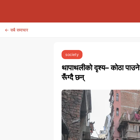
← सबै समाचार
society
थापाथलीको दृश्य– कोठा पाउनेह
रूँग्दै छन्