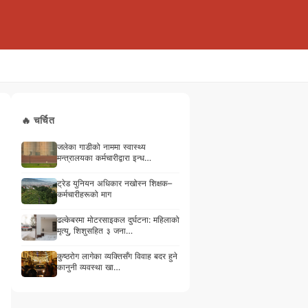
🔥 चर्चित
जलेका गाडीको नाममा स्वास्थ्य
मन्त्रालयका कर्मचारीद्वारा इन्ध…
ट्रेड युनियन अधिकार नखोस्न शिक्षक–
कर्मचारीहरूको माग
ढल्केबरमा मोटरसाइकल दुर्घटना: महिलाको
मृत्यु, शिशुसहित ३ जना…
कुष्ठरोग लागेका व्यक्तिसँग विवाह बदर हुने
कानुनी व्यवस्था खा…