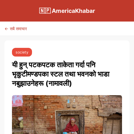
🇳🇵 AmericaKhabar
← सबै समाचार
society
यी हुन् पटकपटक ताकेता गर्दा पनि
भृकुटीमण्डपका स्टल तथा भवनको भाडा
नबुझाउनेहरू (नामावली)