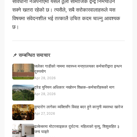
सावधानी नअपनाएमा यसले ठूलो सामाजिक द्वन्द्व निम्त्याउन
सक्ने खतरा रहेको छ। त्यसैले, सबै सरोकारवालाहरूले यस
विषयमा संवेदनशील भई तत्कालै उचित कदम चाल्नु आवश्यक
छ।
📌 सम्बन्धित समाचार
जलेका गाडीको नाममा स्वास्थ्य मन्त्रालयका कर्मचारीद्वारा इन्धन
दुरुपयोग
Apr 28, 2026
ट्रेड युनियन अधिकार नखोस्न शिक्षक–कर्मचारीहरूको माग
Apr 28, 2026
कुष्ठरोग लागेका व्यक्तिसँग विवाह बदर हुने कानुनी व्यवस्था खारेज
Apr 27, 2026
ढल्केबरमा मोटरसाइकल दुर्घटना: महिलाको मृत्यु, शिशुसहित ३
जना घाइते