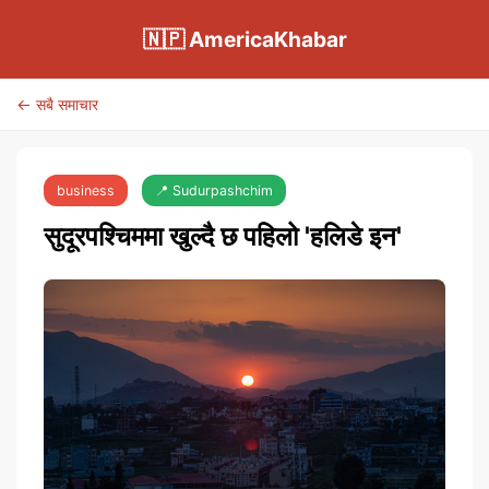
🇳🇵 AmericaKhabar
← सबै समाचार
business
📍 Sudurpashchim
सुदूरपश्चिममा खुल्दै छ पहिलो 'हलिडे इन'