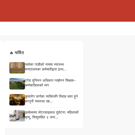
🔥 चर्चित
जलेका गाडीको नाममा स्वास्थ्य
मन्त्रालयका कर्मचारीद्वारा इन्ध…
ट्रेड युनियन अधिकार नखोस्न शिक्षक–
कर्मचारीहरूको माग
कुष्ठरोग लागेका व्यक्तिसँग विवाह बदर हुने
कानुनी व्यवस्था खा…
ढल्केबरमा मोटरसाइकल दुर्घटना: महिलाको
मृत्यु, शिशुसहित ३ जना…