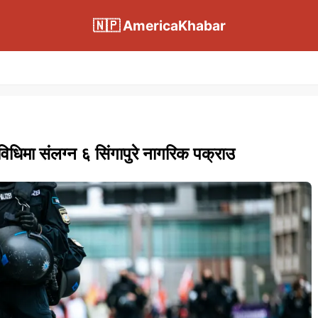
🇳🇵 AmericaKhabar
िधिमा संलग्न ६ सिंगापुरे नागरिक पक्राउ