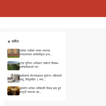
🔥 चर्चित
जलेका गाडीको नाममा स्वास्थ्य
मन्त्रालयका कर्मचारीद्वारा इन्ध…
ट्रेड युनियन अधिकार नखोस्न शिक्षक–
कर्मचारीहरूको माग
ढल्केबरमा मोटरसाइकल दुर्घटना: महिलाको
मृत्यु, शिशुसहित ३ जना…
कुष्ठरोग लागेका व्यक्तिसँग विवाह बदर हुने
कानुनी व्यवस्था खा…