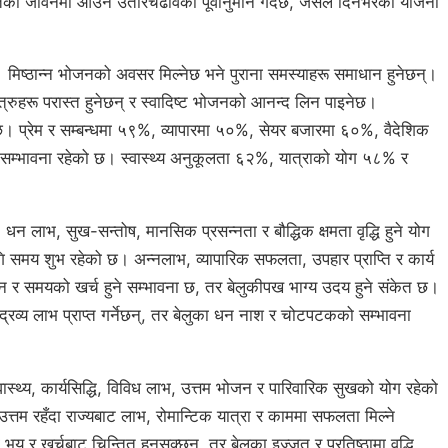
तिको जीवनमा आउने उतारचढावको पूर्वानुमान गर्दछ, जसले दिनभरको योजना
 मिष्ठान्न भोजनको अवसर मिल्नेछ भने पुराना समस्याहरू समाधान हुनेछन्।
 शत्रुहरू परास्त हुनेछन् र स्वादिष्ट भोजनको आनन्द लिन पाइनेछ।
छ। प्रेम र सम्बन्धमा ५९%, व्यापारमा ५०%, सेयर बजारमा ६०%, वैदेशिक
म्भावना रहेको छ। स्वास्थ्य अनुकूलता ६२%, यात्राको योग ५८% र
 लाभ, सुख-सन्तोष, मानसिक प्रसन्नता र बौद्धिक क्षमता वृद्धि हुने योग
ि समय शुभ रहेको छ। अन्नलाभ, व्यापारिक सफलता, उपहार प्राप्ति र कार्य
 धन र समयको खर्च हुने सम्भावना छ, तर बेलुकीपख भाग्य उदय हुने संकेत छ।
र द्रव्य लाभ प्राप्त गर्नेछन्, तर बेलुका धन नाश र चोटपटकको सम्भावना
स्थ्य, कार्यसिद्धि, विविध लाभ, उत्तम भोजन र पारिवारिक सुखको योग रहेको
त्तम रहँदा राज्यबाट लाभ, रोमान्टिक यात्रा र काममा सफलता मिल्ने
भय र खर्चबाट चिन्तित हुनसक्छन्, तर बेलुका इज्जत र प्रतिष्ठामा वृद्धि