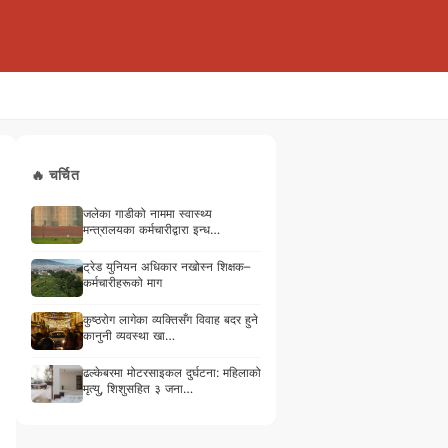
🔥 चर्चित
जलेका गाडीको नाममा स्वास्थ्य
मन्त्रालयका कर्मचारीद्वारा इन्ध…
ट्रेड युनियन अधिकार नखोस्न शिक्षक–
कर्मचारीहरूको माग
कुष्ठरोग लागेका व्यक्तिसँग विवाह बदर हुने
कानुनी व्यवस्था खा…
ढल्केबरमा मोटरसाइकल दुर्घटना: महिलाको
मृत्यु, शिशुसहित ३ जना…