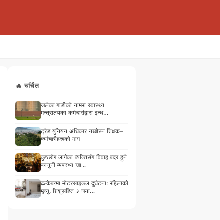
🔥 चर्चित
जलेका गाडीको नाममा स्वास्थ्य
मन्त्रालयका कर्मचारीद्वारा इन्ध…
ट्रेड युनियन अधिकार नखोस्न शिक्षक–
कर्मचारीहरूको माग
कुष्ठरोग लागेका व्यक्तिसँग विवाह बदर हुने
कानुनी व्यवस्था खा…
ढल्केबरमा मोटरसाइकल दुर्घटना: महिलाको
मृत्यु, शिशुसहित ३ जना…