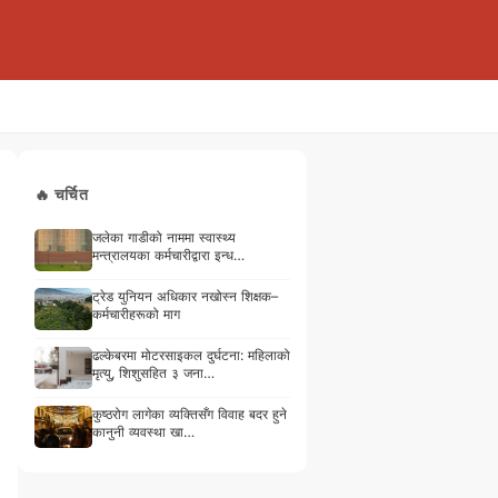
🔥 चर्चित
जलेका गाडीको नाममा स्वास्थ्य
मन्त्रालयका कर्मचारीद्वारा इन्ध…
ट्रेड युनियन अधिकार नखोस्न शिक्षक–
कर्मचारीहरूको माग
ढल्केबरमा मोटरसाइकल दुर्घटना: महिलाको
मृत्यु, शिशुसहित ३ जना…
कुष्ठरोग लागेका व्यक्तिसँग विवाह बदर हुने
कानुनी व्यवस्था खा…