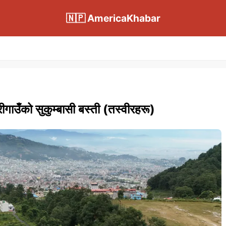
🇳🇵 AmericaKhabar
ीगाउँको सुकुम्बासी बस्ती (तस्वीरहरू)