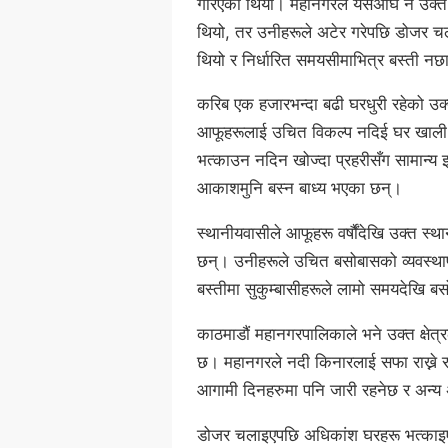
गरिएको थियो। महानगरले यसअघि नै उक्त क
थियो, तर उनीहरूले अटेर गरेपछि डोजर 
थियो र निर्धारित समयसीमाभित्र बस्ती न
करिब एक हजारभन्दा बढी घरधुरी रहेको उक
आफूहरूलाई उचित विकल्प नदिई घर खाली ग
भत्काउन नदिन खोज्दा प्रहरीसँग सामान्
आकाशमुनि बस्न बाध्य भएका छन्।
स्थानीयवासीले आफूहरू वर्षौंदेखि उक्त स्थ
छन्। उनीहरूले उचित बसोबासको व्यवस्था
बस्तीमा सुकुम्बासीहरूले लामो समयदेखि ब
काठमाडौं महानगरपालिकाले भने उक्त क्षे
छ। महानगरले नदी किनारलाई सफा राख्ने 
आगामी दिनहरुमा पनि जारी रहनेछ र अन्य
डोजर चलाइएपछि अधिकांश घरहरू भत्काइएका 