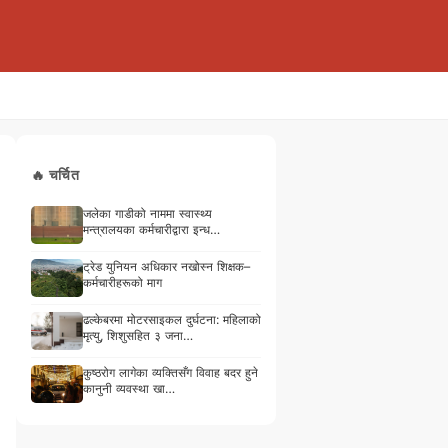
🔥 चर्चित
जलेका गाडीको नाममा स्वास्थ्य
मन्त्रालयका कर्मचारीद्वारा इन्ध…
ट्रेड युनियन अधिकार नखोस्न शिक्षक–
कर्मचारीहरूको माग
ढल्केबरमा मोटरसाइकल दुर्घटना: महिलाको
मृत्यु, शिशुसहित ३ जना…
कुष्ठरोग लागेका व्यक्तिसँग विवाह बदर हुने
कानुनी व्यवस्था खा…