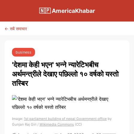
🇳🇵 AmericaKhabar
← सबै समाचार
business
'देशमा केही भएन' भन्ने न्यारेटिभबीच
अर्थमन्त्रीले देखाए पछिल्लो १० वर्षको यस्तो
तस्बिर
Image:
1st parliament building of nepal Government office
by
Gunjan Raj Giri /
Wikimedia Commons
(CC)